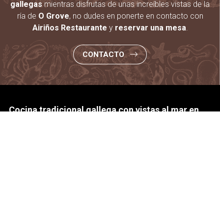
gallegas
mientras disfrutas de unas increíbles vistas de la
ría de
O Grove
, no dudes en ponerte en contacto con
Airiños Restaurante
y
reservar una mesa
.
CONTACTO
Cocina tradicional gallega con vistas al mar en
Airiños Restaurante, en O Grove, expertos en
arroces y mariscos.
En Airiños Restaurante, en O Grove, se combina la
tradición de la cocina gallega con recetas innovadoras,
empleando siempre productos frescos de las lonjas y
granjas locales.
Servicios